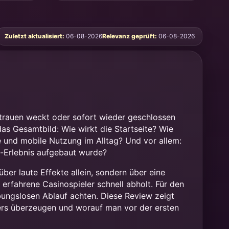
Zuletzt aktualisiert:
06-08-2026
Relevanz geprüft:
06-08-2026
ertrauen weckt oder sofort wieder geschlossen
das Gesamtbild: Wie wirkt die Startseite? Wie
e und mobile Nutzung im Alltag? Und vor allem:
o-Erlebnis aufgebaut wurde?
ber laute Effekte allein, sondern über eine
 erfahrene Casinospieler schnell abholt. Für den
ibungslosen Ablauf achten. Diese Review zeigt
ders überzeugen und worauf man vor der ersten