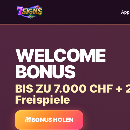
Ap
WELCOME
BONUS
BIS ZU 7.000 CHF +
Freispiele
🎁
BONUS HOLEN