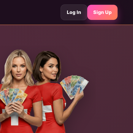
Log In
Sign Up