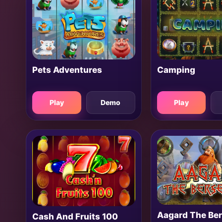
Pets Adventures
Camping
Play
Demo
Play
Aagard The Ber
Cash And Fruits 100