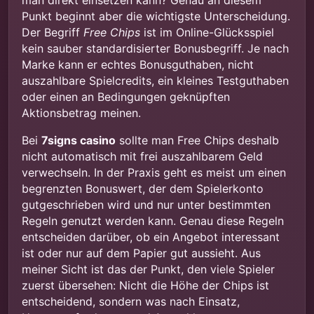
man direkt einsetzen kann? Genau an diesem
Punkt beginnt aber die wichtigste Unterscheidung.
Der Begriff
Free Chips
ist im Online-Glücksspiel
kein sauber standardisierter Bonusbegriff. Je nach
Marke kann er echtes Bonusguthaben, nicht
auszahlbare Spielcredits, ein kleines Testguthaben
oder einen an Bedingungen geknüpften
Aktionsbetrag meinen.
Bei
7signs casino
sollte man Free Chips deshalb
nicht automatisch mit frei auszahlbarem Geld
verwechseln. In der Praxis geht es meist um einen
begrenzten Bonuswert, der dem Spielerkonto
gutgeschrieben wird und nur unter bestimmten
Regeln genutzt werden kann. Genau diese Regeln
entscheiden darüber, ob ein Angebot interessant
ist oder nur auf dem Papier gut aussieht. Aus
meiner Sicht ist das der Punkt, den viele Spieler
zuerst übersehen: Nicht die Höhe der Chips ist
entscheidend, sondern was nach Einsatz,