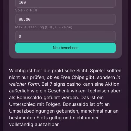
Spiel-RTP (%)
Max. Auszahlung (CHF, 0 = keine)
Neu berechnen
Wichtig ist hier die praktische Sicht. Spieler sollten
nicht nur prüfen,
ob
es Free Chips gibt, sondern
in
welcher Form
. Bei 7 signs casino kann eine Aktion
äußerlich wie ein Geschenk wirken, technisch aber
als Bonussaldo geführt werden. Das ist ein
Unterschied mit Folgen. Bonussaldo ist oft an
Umsatzbedingungen gebunden, manchmal nur an
bestimmten Slots gültig und nicht immer
vollständig auszahlbar.