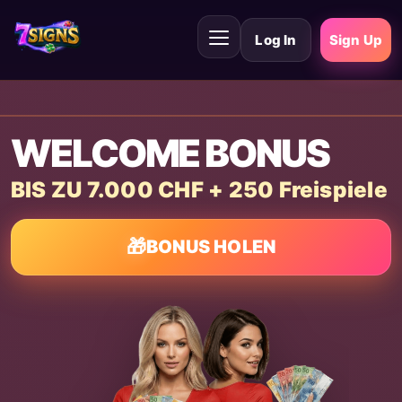
Log In
Sign Up
WELCOME BONUS
BIS ZU 7.000 CHF + 250 Freispiele
🎁
BONUS HOLEN