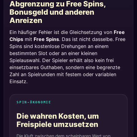
Abgrenzung zu Free Spins,
Bonusgeld und anderen
Anreizen
Ein häufiger Fehler ist die Gleichsetzung von
Free
Chips
mit
Free Spins
. Das ist nicht dasselbe. Free
Spins sind kostenlose Drehungen an einem
bestimmten Slot oder an einer kleinen
Spielauswahl. Der Spieler erhält also kein frei
einsetzbares Guthaben, sondern eine begrenzte
Zahl an Spielrunden mit festem oder variablen
Einsatz.
SPIN-ÖKONOMIE
Die wahren Kosten, um
Freispiele umzusetzen
Die Kluft zwischen dem scheinbaren Wert von