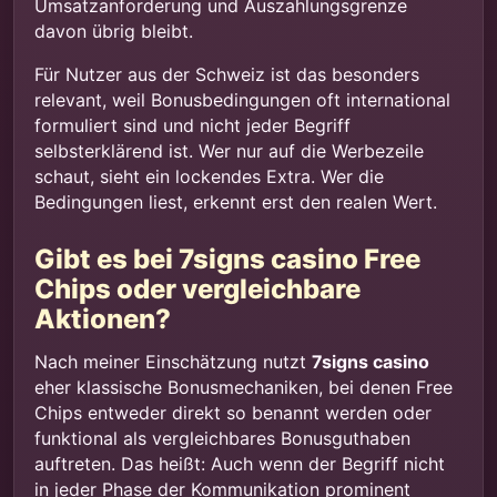
Umsatzanforderung und Auszahlungsgrenze
davon übrig bleibt.
Für Nutzer aus der Schweiz ist das besonders
relevant, weil Bonusbedingungen oft international
formuliert sind und nicht jeder Begriff
selbsterklärend ist. Wer nur auf die Werbezeile
schaut, sieht ein lockendes Extra. Wer die
Bedingungen liest, erkennt erst den realen Wert.
Gibt es bei 7signs casino Free
Chips oder vergleichbare
Aktionen?
Nach meiner Einschätzung nutzt
7signs casino
eher klassische Bonusmechaniken, bei denen Free
Chips entweder direkt so benannt werden oder
funktional als vergleichbares Bonusguthaben
auftreten. Das heißt: Auch wenn der Begriff nicht
in jeder Phase der Kommunikation prominent