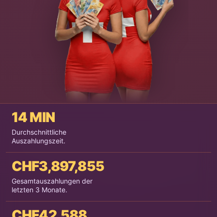
14 MIN
Durchschnittliche
Auszahlungszeit.
CHF3,897,855
Gesamtauszahlungen der
letzten 3 Monate.
CHF42,588