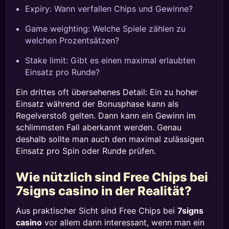
Expiry: Wann verfallen Chips und Gewinne?
Game weighting: Welche Spiele zählen zu
welchen Prozentsätzen?
Stake limit: Gibt es einen maximal erlaubten
Einsatz pro Runde?
Ein drittes oft übersehenes Detail: Ein zu hoher
Einsatz während der Bonusphase kann als
Regelverstoß gelten. Dann kann ein Gewinn im
schlimmsten Fall aberkannt werden. Genau
deshalb sollte man auch den maximal zulässigen
Einsatz pro Spin oder Runde prüfen.
Wie nützlich sind Free Chips bei
7signs casino in der Realität?
Aus praktischer Sicht sind Free Chips bei
7signs
casino
vor allem dann interessant, wenn man ein