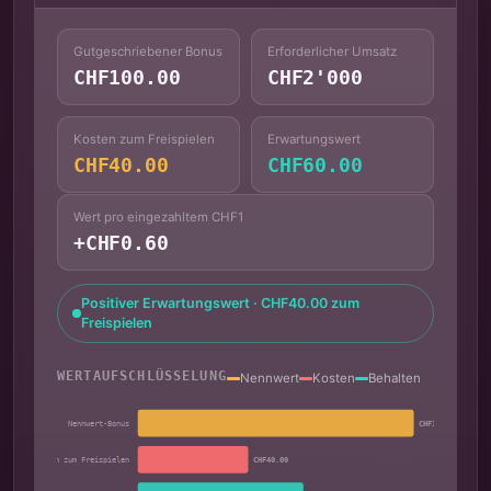
Gutgeschriebener Bonus
Erforderlicher Umsatz
CHF100.00
CHF2'000
Kosten zum Freispielen
Erwartungswert
CHF40.00
CHF60.00
Wert pro eingezahltem CHF1
+CHF0.60
Positiver Erwartungswert · CHF40.00 zum
Freispielen
WERTAUFSCHLÜSSELUNG
Nennwert
Kosten
Behalten
Nennwert-Bonus
CHF100.00
Kosten zum Freispielen
CHF40.00