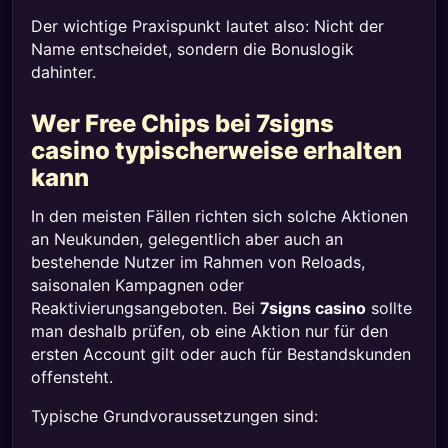
Der wichtige Praxispunkt lautet also: Nicht der
Name entscheidet, sondern die Bonuslogik
dahinter.
Wer Free Chips bei 7signs
casino typischerweise erhalten
kann
In den meisten Fällen richten sich solche Aktionen
an Neukunden, gelegentlich aber auch an
bestehende Nutzer im Rahmen von Reloads,
saisonalen Kampagnen oder
Reaktivierungsangeboten. Bei
7signs casino
sollte
man deshalb prüfen, ob eine Aktion nur für den
ersten Account gilt oder auch für Bestandskunden
offensteht.
Typische Grundvoraussetzungen sind: