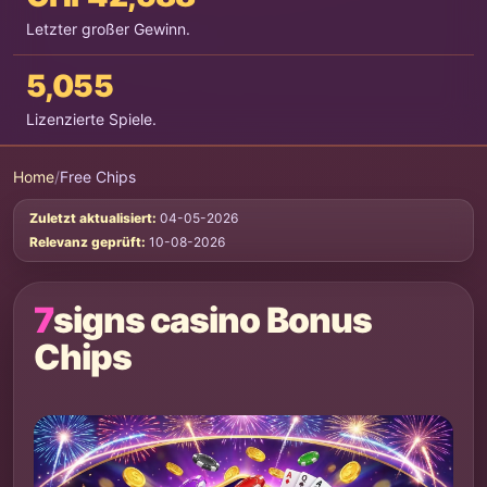
Letzter großer Gewinn.
5,055
Lizenzierte Spiele.
Home
/
Free Chips
Zuletzt aktualisiert:
04-05-2026
Relevanz geprüft:
10-08-2026
7signs casino Bonus
Chips