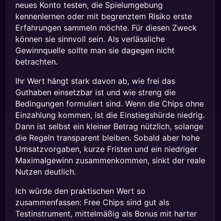
neues Konto testen, die Spielumgebung
kennenlernen oder mit begrenztem Risiko erste
Erfahrungen sammeln möchte. Für diesen Zweck
können sie sinnvoll sein. Als verlässliche
Gewinnquelle sollte man sie dagegen nicht
betrachten.
Ihr Wert hängt stark davon ab, wie frei das
Guthaben einsetzbar ist und wie streng die
Bedingungen formuliert sind. Wenn die Chips ohne
Einzahlung kommen, ist die Einstiegshürde niedrig.
Dann ist selbst ein kleiner Betrag nützlich, solange
die Regeln transparent bleiben. Sobald aber hohe
Umsatzvorgaben, kurze Fristen und ein niedriger
Maximalgewinn zusammenkommen, sinkt der reale
Nutzen deutlich.
Ich würde den praktischen Wert so
zusammenfassen: Free Chips sind gut als
Testinstrument, mittelmäßig als Bonus mit harter