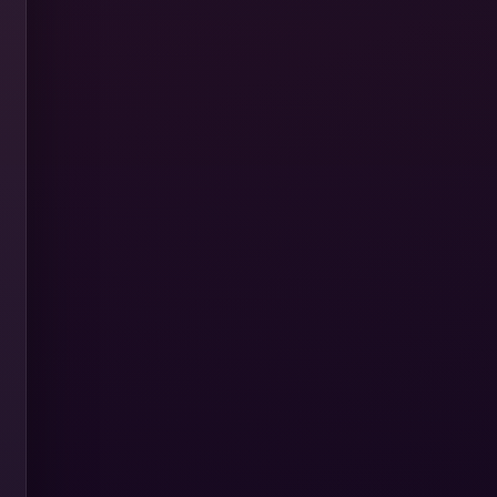
Quelle ↗
Quelle ↗
Quelle ↗
Quelle ↗
Quelle ↗