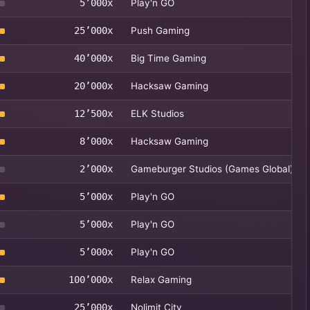
5’000x
Play'n GO
25’000x
Push Gaming
40’000x
Big Time Gaming
20’000x
Hacksaw Gaming
12’500x
ELK Studios
8’000x
Hacksaw Gaming
2’000x
Gameburger Studios (Games Global)
5’000x
Play'n GO
5’000x
Play'n GO
5’000x
Play'n GO
100’000x
Relax Gaming
25’000x
Nolimit City