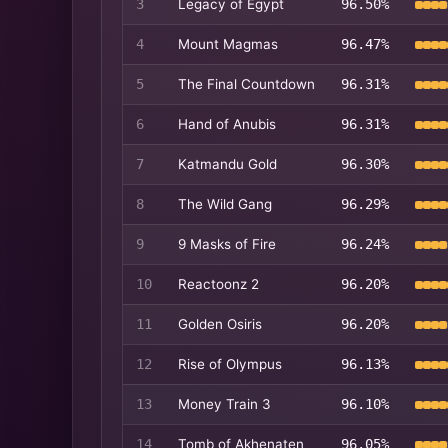
3
Legacy of Egypt
96.50%
4/5
4
Mount Magmas
96.47%
5/5
5
The Final Countdown
96.31%
5/5
6
Hand of Anubis
96.31%
5/5
7
Katmandu Gold
96.30%
5/5
8
The Wild Gang
96.29%
5/5
9
9 Masks of Fire
96.24%
4/5
10
Reactoonz 2
96.20%
5/5
11
Golden Osiris
96.20%
4/5
12
Rise of Olympus
96.13%
5/5
13
Money Train 3
96.10%
5/5
14
Tomb of Akhenaten
96.05%