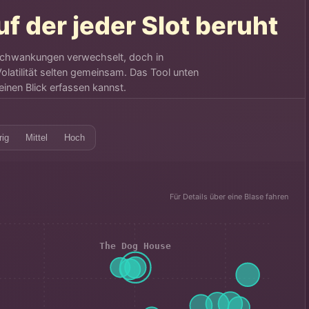
f der jeder Slot beruht
 Schwankungen verwechselt, doch in
latilität selten gemeinsam. Das Tool unten
einen Blick erfassen kannst.
rig
Mittel
Hoch
Für Details über eine Blase fahren
The Dog House