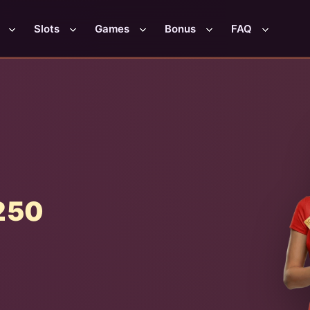
p
Slots
Games
Bonus
FAQ
 250