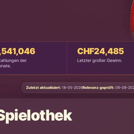
,541,046
CHF24,485
ahlungen der
Letzter großer Gewinn.
onate.
Zuletzt aktualisiert:
18-05-2026
Relevanz geprüft:
06-08-20
 Spielothek